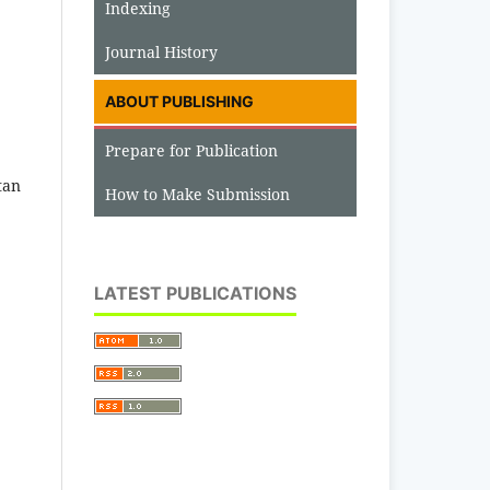
Indexing
Journal History
ABOUT PUBLISHING
Prepare for Publication
tan
How to Make Submission
LATEST PUBLICATIONS