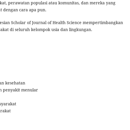
at, perawatan populasi atau komunitas, dan mereka yang
at dengan cara apa pun.
onesian Scholar of Journal of Health Science mempertimbangkan
kat di seluruh kelompok usia dan lingkungan.
nan kesehatan
n penyakit menular
syarakat
arakat